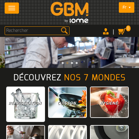
Fr
0
|
DÉCOUVREZ
NOS 7 MONDES
RÉFRIGÉRATION
CUISSON
HYGIÈNE