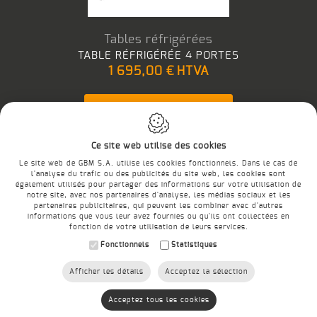
Tables réfrigérées
TES
TABLE RÉFRIGÉRÉE 4 PORTES
1 695,00 €
HTVA
Ajouter au panier
Ce site web utilise des cookies
Le site web de GBM S.A. utilise les cookies fonctionnels. Dans le cas de
l'analyse du trafic ou des publicités du site web, les cookies sont
également utilisés pour partager des informations sur votre utilisation de
notre site, avec nos partenaires d'analyse, les médias sociaux et les
E-SHOP
partenaires publicitaires, qui peuvent les combiner avec d'autres
informations que vous leur avez fournies ou qu'ils ont collectées en
Conditions générales
fonction de votre utilisation de leurs services.
Conditions de livraison
Fonctionnels
Statistiques
Charte de la vie privée
Contact
Afficher les détails
Acceptez la sélection
Création site internet
IDcreation
2017
-
Cookie Policy
-
Privacy
Acceptez tous les cookies
Policy