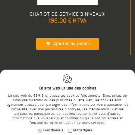
CHARIOT DE SERVICE 3 NIVEAUX
195,00 €
HTVA
Ajouter au panier
Retour
Ce site web utilise des cookies
Le site web de GBM S.A. utilise les cookies fonctionnels. Dans le cas de
l'analyse du trafic ou des publicités du site web, les cookies sont
également utilisés pour partager des informations sur votre utilisation de
notre site, avec nos partenaires d'analyse, les médias sociaux et les
E-SHOP
partenaires publicitaires, qui peuvent les combiner avec d'autres
informations que vous leur avez fournies ou qu'ils ont collectées en
Conditions générales
fonction de votre utilisation de leurs services.
Conditions de livraison
Fonctionnels
Statistiques
Charte de la vie privée