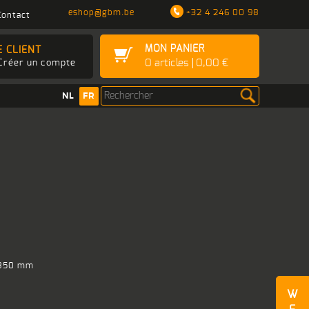
eshop@gbm.be
+32 4 246 00 98
Contact
MON PANIER
E CLIENT
0
articles
0,00 €
Créer un compte
NL
FR
 850 mm
W