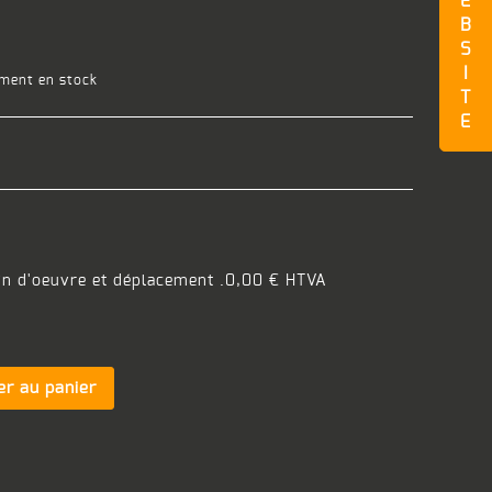
E
B
S
I
ment en stock
T
E
in d'oeuvre et déplacement .
0,00 € HTVA
er au panier