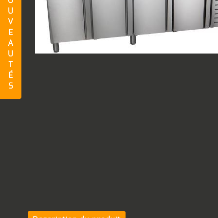
O
U
V
E
A
U
T
É
S