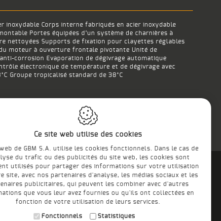
r inoxydable Corps interne fabriqués en acier inoxydable
démontable Portes équipées d’un système de charnières à
tre nettoyées Supports de fixation pour clayettes réglables
 du moteur à ouverture frontale pivotante Unité de
 anti-corrosion Evaporation de dégivrage automatique
ntrôle électronique de température et de dégivrage avec
8°C Groupe tropicalisé standard de 38°C
Ce site web utilise des cookies
 web de GBM S.A. utilise les cookies fonctionnels. Dans le cas de
alyse du trafic ou des publicités du site web, les cookies sont
nt utilisés pour partager des informations sur votre utilisation
e site, avec nos partenaires d'analyse, les médias sociaux et les
enaires publicitaires, qui peuvent les combiner avec d'autres
mations que vous leur avez fournies ou qu'ils ont collectées en
fonction de votre utilisation de leurs services.
CUISINES
PROFESSIONELLES
Fonctionnels
Statistiques
PROFESSIONELE
KEUKENS