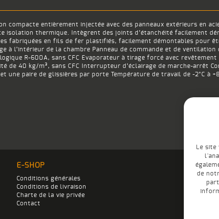
ion compacte entièrement injectée avec des panneaux extérieurs en acie
te isolation thermique. Intègrent des joints d’étanchéité facilement 
s fabriquées en fils de fer plastifiés, facilement démontables pour ê
nge à l’intérieur de la chambre Panneau de commande et de ventilation
ologique R-600A, sans CFC Evaporateur à tirage forcé avec revêtement
ité de 40 kg/m³, sans CFC Interrupteur d’éclairage de marche-arrêt Co
 une paire de glissières par porte Température de travail de -2°C à +
Le site
l'an
E-SHOP
égaleme
de notr
Conditions générales
part
Conditions de livraison
infor
Charte de la vie privée
Contact