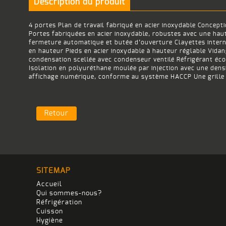
Description du produit
4 portes Plan de travail fabriqué en acier inoxydable Concept
Portes fabriquées en acier inoxydable, robustes avec une hau
fermeture automatique et butée d’ouverture Clayettes interne
en hauteur Pieds en acier inoxydable à hauteur réglable Vida
condensation scellée avec condenseur ventilé Réfrigérant éc
Isolation en polyuréthane moulée par injection avec une dens
affichage numérique, conforme au système HACCP Une grille et
Retour
SITEMAP
Accueil
Qui sommes-nous?
Réfrigération
Cuisson
Hygiène