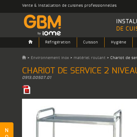
Vente & Installation de cuisines professionnelles
INSTAL
DE CUI
Réfrigération
Cuisson
Hygiène
>
Environnement inox
>
matériel roulant
>
Chariot de se
CHARIOT DE SERVICE 2 NIVEA
0913.00507.01
N