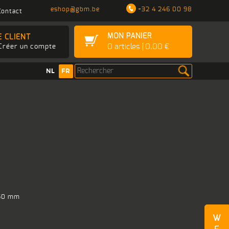
eshop@gbm.be
+32 4 246 00 98
Contact
MON PANIER
E CLIENT
0
articles
0,00 €
Créer un compte
NL
FR
850 mm
W