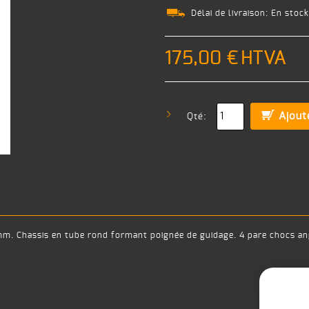
Délai de livraison:
En stock
175,00 €
HTVA
Ajout
Qté:
2 mm. Chassis en tube rond formant poignée de guidage. 4 pare chocs an