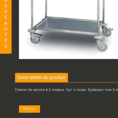
O
U
V
E
A
U
T
É
S
Description du produit
Chariot de service à 2 niveaux. Sur 4 roues. Epaisseur inox 
Retour