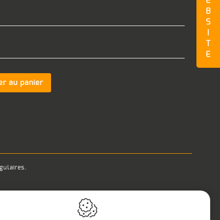
E
B
S
I
T
E
er au panier
gulaires.