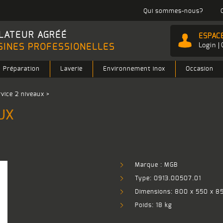
Qui sommes-nous?
LATEUR AGRÉÉ
ESPAC
Login
SINES PROFESSIONELLES
Préparation
Laverie
Environnement inox
Occasion
rvice 2 niveaux
>
UX
Marque : MGB
Type: 0913.00507.01
Dimensions: 800 x 550 x 
Poids: 18 kg