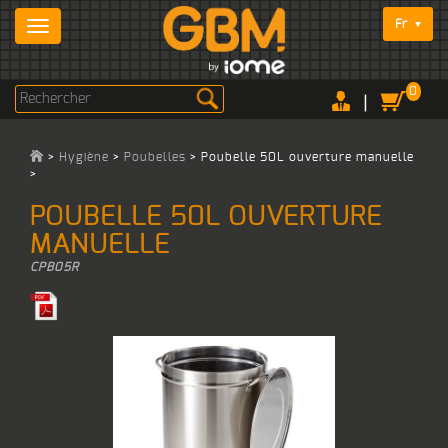
Fr
0
|
>
Hygiène
>
Poubelles
>
Poubelle 50L ouverture manuelle
>
POUBELLE 50L OUVERTURE
MANUELLE
CPB05R