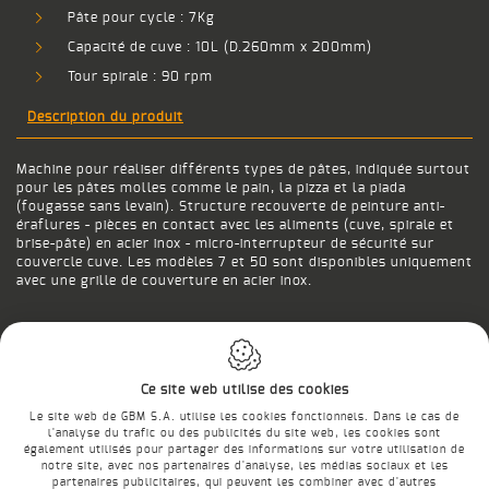
Pâte pour cycle : 7Kg
Capacité de cuve : 10L (D.260mm x 200mm)
Tour spirale : 90 rpm
Description du produit
Machine pour réaliser différents types de pâtes, indiquée surtout
pour les pâtes molles comme le pain, la pizza et la piada
(fougasse sans levain). Structure recouverte de peinture anti-
éraflures - pièces en contact avec les aliments (cuve, spirale et
brise-pâte) en acier inox - micro-interrupteur de sécurité sur
couvercle cuve. Les modèles 7 et 50 sont disponibles uniquement
avec une grille de couverture en acier inox.
Retour
Ce site web utilise des cookies
Le site web de GBM S.A. utilise les cookies fonctionnels. Dans le cas de
l'analyse du trafic ou des publicités du site web, les cookies sont
également utilisés pour partager des informations sur votre utilisation de
notre site, avec nos partenaires d'analyse, les médias sociaux et les
E-SHOP
partenaires publicitaires, qui peuvent les combiner avec d'autres