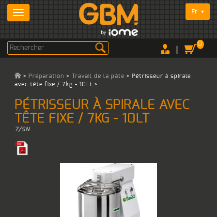
Fr
0
|
>
Préparation
>
Travail de la pâte
>
Pétrisseur à spirale
avec tête fixe / 7kg - 10Lt
>
PÉTRISSEUR À SPIRALE AVEC
TÊTE FIXE / 7KG - 10LT
7/SN