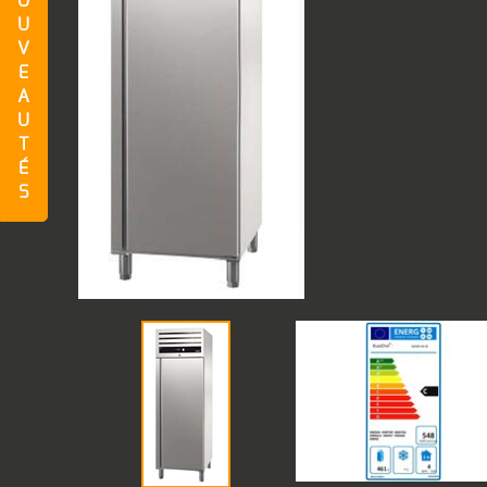
O
U
V
E
A
U
T
É
S