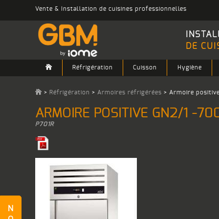
Vente & Installation de cuisines professionnelles
INSTAL
DE CUI
Réfrigération
Cuisson
Hygiène
>
Réfrigération
>
Armoires réfrigérées
>
Armoire positiv
ARMOIRE POSITIVE GN2/1 -70
P701R
N