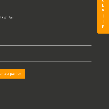
E
B
S
I
48 kWh/an
T
E
er au panier