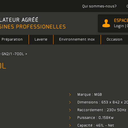
Qui sommes-nous?
LATEUR AGRÉÉ
ESPAC
Login
SINES PROFESSIONELLES
Préparation
Laverie
Environnement inox
Occasion
e GN2/1 -700L
>
0L
Marque : MGB
Dimensions : 653 x 842 x 2
Raccordement : 230v 50Hz
Puissance : 0,158Kw
Capacité : 461L - Net