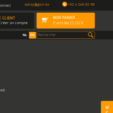
eshop@gbm.be
+32 4 246 00 98
Contact
MON PANIER
E CLIENT
0
articles
0,00 €
Créer un compte
NL
FR
040
W