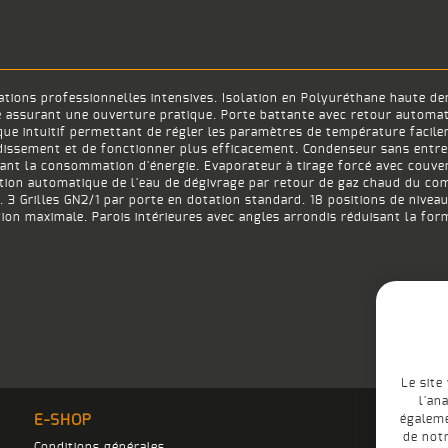
ations professionnelles intensives. Isolation en Polyuréthane haute d
 assurant une ouverture pratique. Porte battante avec retour automat
que intuitif permettant de régler les paramètres de température faci
dissement et de fonctionner plus efficacement. Condenseur sans entre
sant la consommation d'énergie. Evaporateur à tirage forcé avec couverc
ation automatique de l'eau de dégivrage par retour de gaz chaud du co
. 3 Grilles GN2/1 par porte en dotation standard. 18 positions de niv
n maximale. Parois intérieures avec angles arrondis réduisant la forma
Le site
l'an
E-SHOP
égaleme
de notr
Conditions générales