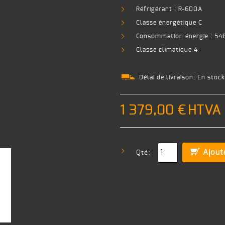
Réfrigérant : R-600A
Classe énergétique C
Consommation énergie : 5
Classe climatique 4
Délai de livraison:
En stock
1 379,00 €
HTVA
Ajout
Qté: