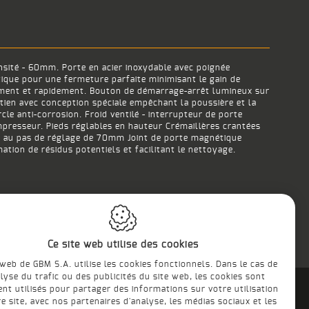
ensité - 60mm. Porte en acier inoxydable avec poignée
ique pour une fermeture parfaite minimisant le gain de
lement et rapidement. Bouton de démarrage-arrêt lumineux sur
tien avec conception spéciale empêchant la poussière et la
le anti-corrosion. Froid ventilé - interrupteur de porte
mpresseur. Pieds réglables en hauteur Crémaillères crantées
eau au pas de réglage de 70mm Joint de porte magnétique
tion de résidus potentiels et facilitant le nettoyage.
Ce site web utilise des cookies
 web de GBM S.A. utilise les cookies fonctionnels. Dans le cas de
alyse du trafic ou des publicités du site web, les cookies sont
nt utilisés pour partager des informations sur votre utilisation
e site, avec nos partenaires d'analyse, les médias sociaux et les