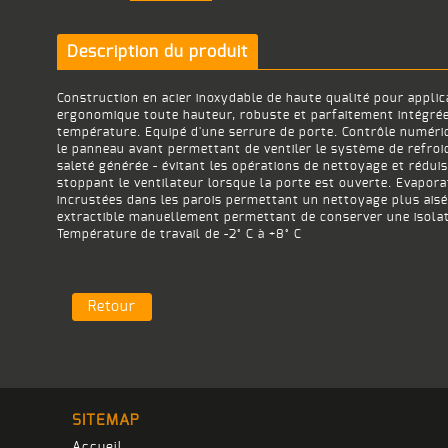
Description du produit
Construction en acier inoxydable de haute qualité pour applic
ergonomique toute hauteur, robuste et parfaitement intégrée
température. Equipé d'une serrure de porte. Contrôle numéri
le panneau avant permettant de ventiler le système de refroi
saleté générée - évitant les opérations de nettoyage et rédui
stoppant le ventilateur lorsque la porte est ouverte. Evapor
incrustées dans les parois permettant un nettoyage plus aisé
extractible manuellement permettant de conserver une isolatio
Température de travail de -2° C à +8° C
Retour
SITEMAP
Accueil