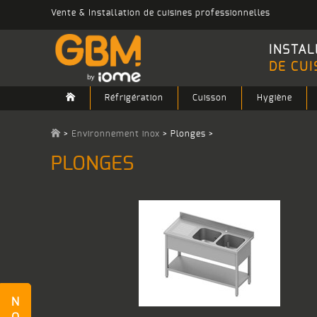
Vente & Installation de cuisines professionnelles
INSTAL
DE CUI
Réfrigération
Cuisson
Hygiène
>
Environnement inox
>
Plonges
>
PLONGES
N