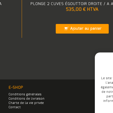
A
PLONGE 2 CUVES ÉGOUTTOIR DROITE / A
535,00 €
HTVA
Ajouter au panier
Le site
l'an
E-SHOP
égaleme
de notr
Conditions générales
part
Conditions de livraison
infor
Charte de la vie privée
Contact