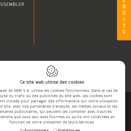
E
 ASSEMBLER
B
S
I
T
E
Ce site web utilise des cookies
 web de GBM S.A. utilise les cookies fonctionnels. Dans le cas de
alyse du trafic ou des publicités du site web, les cookies sont
nt utilisés pour partager des informations sur votre utilisation
e site, avec nos partenaires d'analyse, les médias sociaux et les
enaires publicitaires, qui peuvent les combiner avec d'autres
mations que vous leur avez fournies ou qu'ils ont collectées en
fonction de votre utilisation de leurs services.
CUISINES
PROFESSIONELLES
Fonctionnels
Statistiques