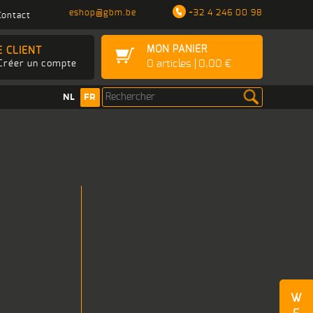
eshop@gbm.be
+32 4 246 00 98
Contact
MON PANIER
E CLIENT
0
articles
0,00 €
Créer un compte
NL
FR
W